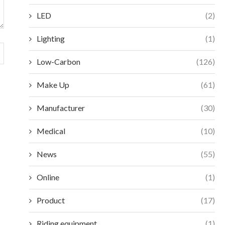
LED
(2)
Lighting
(1)
Low-Carbon
(126)
Make Up
(61)
Manufacturer
(30)
Medical
(10)
News
(55)
Online
(1)
Product
(17)
Riding equipment
(1)