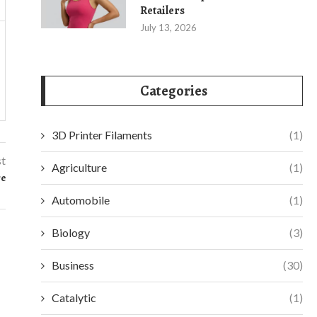
Retailers
July 13, 2026
Categories
3D Printer Filaments
(1)
st
Agriculture
(1)
re
Automobile
(1)
Biology
(3)
Business
(30)
Catalytic
(1)