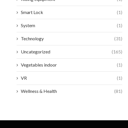
Smart Lock
(1)
System
(1)
Technology
(31)
Uncategorized
(165)
Vegetables indoor
(1)
VR
(1)
Wellness & Health
(81)