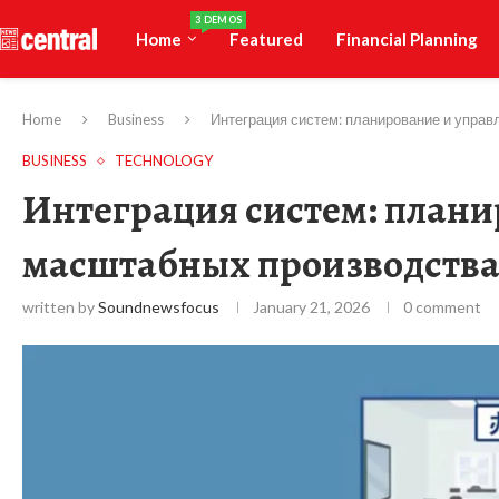
3 DEMOS
Home
Featured
Financial Planning
Home
Business
Интеграция систем: планирование и упра
BUSINESS
TECHNOLOGY
Интеграция систем: плани
масштабных производств
written by
Soundnewsfocus
January 21, 2026
0 comment