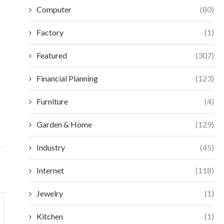
Computer
(80)
Factory
(1)
Featured
(307)
2026 MEDTEC IN SHANGHAI: TRAVEL AND
CHOOSING BETWEE
Financial Planning
(123)
ACCOMMODATION TIPS
FEMTOSECON
INDUST
June 9, 2026
Furniture
(4)
May 7
Garden & Home
(129)
Industry
(45)
Internet
(118)
Jewelry
(1)
Kitchen
(1)